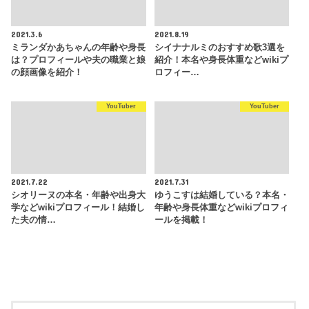
2021.3.6
2021.8.19
ミランダかあちゃんの年齢や身長
シイナナルミのおすすめ歌3選を
は？プロフィールや夫の職業と娘
紹介！本名や身長体重などwikiプ
の顔画像を紹介！
ロフィー…
YouTuber
YouTuber
2021.7.22
2021.7.31
シオリーヌの本名・年齢や出身大
ゆうこすは結婚している？本名・
学などwikiプロフィール！結婚し
年齢や身長体重などwikiプロフィ
た夫の情…
ールを掲載！