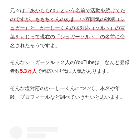
元々は
「あかももcp」という名前で活動を続けてた
のですが、
ももちゃんのあまーい雰囲気の砂糖（シ
ュガー）と、かーしーくんの塩対応（ソルト）の言
葉をもじって現在の「シュガーソルト」の名前に命
名
されたそうですよ。
そんなシュガーソルト２人のYouTubeは、なんと登録
者数
5.3万人
で幅広い世代に人気があります。
そんな塩対応のかーしーくんについて、本名や年
齢、プロフィールなど調べていきたいと思います。