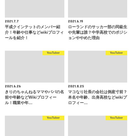
2021.7.7
2021.6.19
平成クインテットのメンバー紹
ローランドのサッカー部の同級生
介！年齢や仕事などwikiプロフィ
や先輩は誰？中学高校でのポジシ
ールを紹介！
ョンややめた理由
YouTuber
YouTuber
2021.6.26
2021.8.25
きりのちゃんねるママやパパの名
マコなり社長の会社は倒産寸前？
前や年齢などWikiプロフィー
本名や年齢、出身高校などwikiプ
ル！職業や年…
ロフィー…
YouTuber
YouTuber