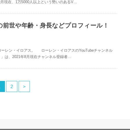
月現在、1万5000人以上という勢いのあるV…
の前世や年齢・身長などプロフィール！
rローレン・イロアス。 ローレン・イロアスのYouTubeチャンネル
んじ】」は、2021年8月現在チャンネル登録者…
1
2
>