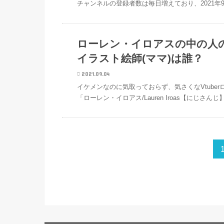
チャンネルの登録者数は毎日増えており、2021年9
VTuber
ローレン・イロアスの中の人
イラスト絵師(ママ)は誰？
2021.09.04
イケメンなのに気取っておらず、気さくなVtube
「ローレン・イロアス/Lauren Iroas【にじさ