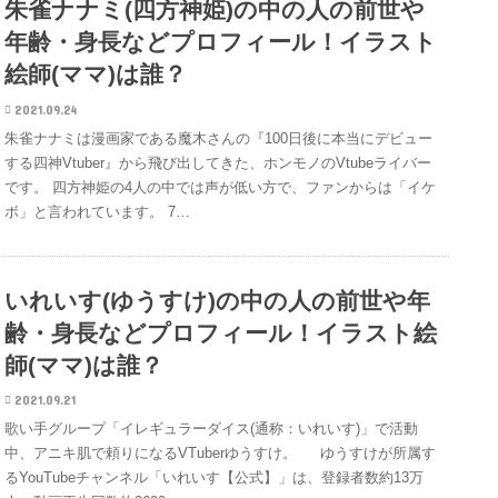
朱雀ナナミ(四方神姫)の中の人の前世や
年齢・身長などプロフィール！イラスト
絵師(ママ)は誰？
2021.09.24
朱雀ナナミは漫画家である魔木さんの『100日後に本当にデビュー
する四神Vtuber』から飛び出してきた、ホンモノのVtubeライバー
です。 四方神姫の4人の中では声が低い方で、ファンからは「イケ
ボ」と言われています。 7…
いれいす(ゆうすけ)の中の人の前世や年
齢・身長などプロフィール！イラスト絵
師(ママ)は誰？
2021.09.21
歌い手グループ「イレギュラーダイス(通称：いれいす)」で活動
中、アニキ肌で頼りになるVTuberゆうすけ。 ゆうすけが所属す
るYouTubeチャンネル「いれいす【公式】」は、登録者数約13万