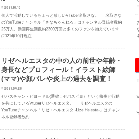
2021.10.10
個人で活動しているちょっと珍しいVTuber名取さな。 名取さな
のYouTubeチャンネル「さなちゃんねる」はチャンネル登録者数約
25万人、動画再生回数約2300万回と多くのファンを抱えています
(2021年10月現在…
リゼヘルエスタの中の人の前世や年齢・
身長などプロフィール！イラスト絵師
(ママ)や顔バレや炎上の過去を調査！
T
2021.09.28
セバスチャン・ピヨードル(通称：セバスピヨ）という執事と行動
を共にしているVtuberリゼヘルエスタ。 リゼヘルエスタの
YouTubeチャンネル「リゼ・ヘルエスタ -Lize Helesta-」はチャン
ネル登録者数約…