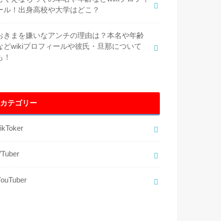
ール！出身高校や大学はどこ？
おきまを嫌いなアンチの理由は？本名や年齢
などwikiプロフィールや彼氏・旦那について
も！
カテゴリー
ikToker
VTuber
YouTuber