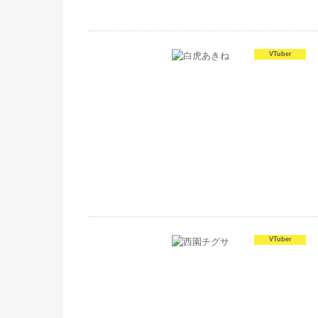
VTuber
VTuber