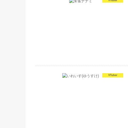
VTuber
VTuber