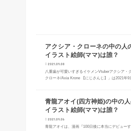
VTuber
アクシア・クローネの中の人
イラスト絵師(ママ)は誰？
2021.09.08
八重歯が可愛いすぎるイケメンVtuberアクシア
クローネ/Axia Krone 【にじさんじ】」は20
VTuber
青龍アオイ(四方神姫)の中の
イラスト絵師(ママ)は誰？
2021.09.06
青龍アオイは、漫画『100日後に本当にデビューする四