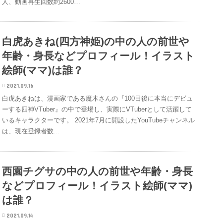
人、動画再生回数約2600…
白虎あきね(四方神姫)の中の人の前世や
年齢・身長などプロフィール！イラスト
絵師(ママ)は誰？
2021.09.16
白虎あきねは、漫画家である魔木さんの『100日後に本当にデビュ
ーする四神VTuber』の中で登場し、実際にVTuberとして活躍して
いるキャラクターです。 2021年7月に開設したYouTubeチャンネル
は、現在登録者数…
西園チグサの中の人の前世や年齢・身長
などプロフィール！イラスト絵師(ママ)
は誰？
2021.09.14