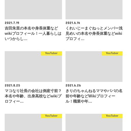
2021.7.19
2021.6.14
吉田朱里の本名や身長体重など
くれいじーまぐねっとメンバー浅
wikiプロフィール！一人暮らしは
見めいの本名や身長体重などwiki
いつからし…
プロフィ…
YouTuber
YouTuber
2021.8.25
2021.6.26
マコなり社長の会社は倒産寸前？
きりのちゃんねるママやパパの名
本名や年齢、出身高校などwikiプ
前や年齢などWikiプロフィー
ロフィー…
ル！職業や年…
YouTuber
YouTuber