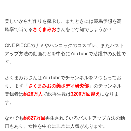
美しいからだ作りを探求し、またときには競馬予想を高
確率で当てる
さくまみお
さんをご存知でしょうか？
ONE PIECEのナミやハンコックのコスプレ、またバスト
アップ方法の動画などを中心にYouTubeで活躍中の女性で
す。
さくまみおさんはYouTubeでチャンネルを２つもってお
り、まず「
さくまみおの美ボディ研究部
」のチャンネル
登録者は
約28万人
で総再生数は
3200万回越え
になりま
す。
なかでも
約827万回
再生されているバストアップ方法の動
画もあり、女性を中心に非常に人気があります。