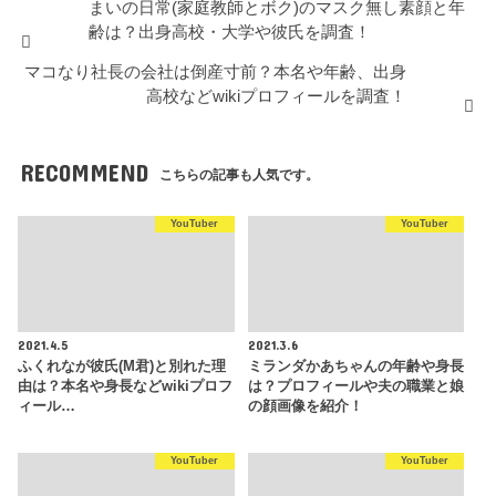
まいの日常(家庭教師とボク)のマスク無し素顔と年
齢は？出身高校・大学や彼氏を調査！
マコなり社長の会社は倒産寸前？本名や年齢、出身
高校などwikiプロフィールを調査！
RECOMMEND
こちらの記事も人気です。
YouTuber
YouTuber
2021.4.5
2021.3.6
ふくれなが彼氏(M君)と別れた理
ミランダかあちゃんの年齢や身長
由は？本名や身長などwikiプロフ
は？プロフィールや夫の職業と娘
ィール…
の顔画像を紹介！
YouTuber
YouTuber