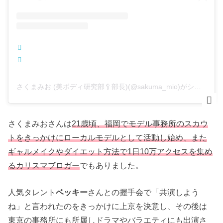
さくまみお (美ボディ研究部🥄部長)(@sakuma_mio)がシェアした投稿
さくまみおさんは
21歳頃、福岡でモデル事務所のスカウ
トをきっかけにローカルモデルとして活動し始め、また
ギャルメイクやダイエット方法で1日10万アクセスを集め
るカリスマブロガー
でもありました。
人気タレント
ベッキー
さんとの握手会で「共演しよう
ね」と言われたのをきっかけに上京を決意し、その後は
東京の事務所にも所属しドラマやバラエティにも出演さ