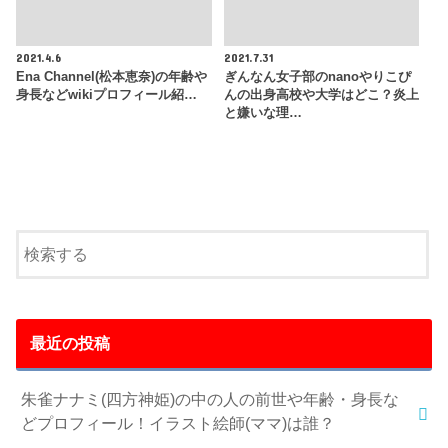
2021.4.6
2021.7.31
Ena Channel(松本恵奈)の年齢や
ぎんなん女子部のnanoやりこぴ
身長などwikiプロフィール紹…
んの出身高校や大学はどこ？炎上
と嫌いな理…
最近の投稿
朱雀ナナミ(四方神姫)の中の人の前世や年齢・身長な
どプロフィール！イラスト絵師(ママ)は誰？