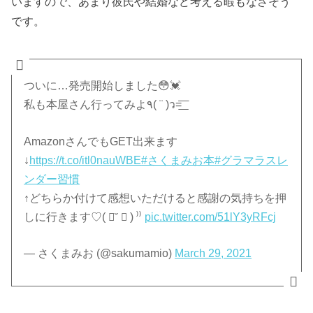
いますので、あまり彼氏や結婚など考える暇もなさそう
です。
ついに…発売開始しました😳💓
私も本屋さん行ってみよ٩( ¨ )ว=͟͟͞͞
AmazonさんでもGET出来ます︎︎
↓
https://t.co/itl0nauWBE
#さくまみお本
#グラマラスレ
ンダー習慣
↑どちらか付けて感想いただけると感謝の気持ちを押
しに行きます♡( ॑˘ ॑ ) ⁾⁾
pic.twitter.com/51lY3yRFcj
— さくまみお (@sakumamio)
March 29, 2021