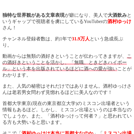
独特な世界観がある文章表現
が癖になり、美人で
大酒飲み
と
いうギャップで視聴者を虜にしているYouTuberの
酒村ゆっけ
さん！
チャンネル登録者数は、約1年で
31.9万人
という急成長ぶ
り。
動画からは無類の酒好きということが伝わってきますが、
こ
の酒好きということを活かし、「無職、ときどきハイボー
ル」という本を出版されているほどに酒への愛が強い
ことが
わかります。
また、人気の秘密はそれだけではありません。酒村ゆっけさ
んは老若男女問わず見惚れるほどに美人なのです！
首都大学東京(現在の東京都立大学)のミスコン出場者という
情報もあるほど。しかし、ミスコン出場というのは本当なの
でしょうか。また、「酒村ゆっけって何者？」と思われてい
る方も大勢いると思います。
そこで「
酒村ゆっけは本当に首都大なのか
」「
ミスコン出場