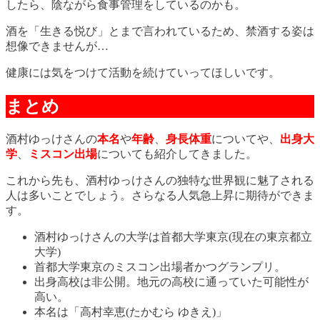
したら、陰ながら食事管理をしているのかも。
酒を「生きる悦び」とまで言われているため、禁酒する姿は
想像できませんが…
健康には気をつけて活動を続けていってほしいです。
まとめ
酒村ゆっけさんの
本名
や
年齢
、
身長体重
についてや、
出身大
学
、
ミスコン出場
についても紹介してきました。
これから先も、酒村ゆっけさんの独特な世界観に魅了される
人は多いことでしょう。さらなる人気急上昇に期待ができま
す。
酒村ゆっけさんの大学は首都大学東京(現在の東京都立
大学)
首都大学東京のミスコン出場者かつグランプリ。
出身高校は非公開。地元の高校に通っていた可能性が
高い。
本名は「高村幸恵(たかむら ゆきえ)」