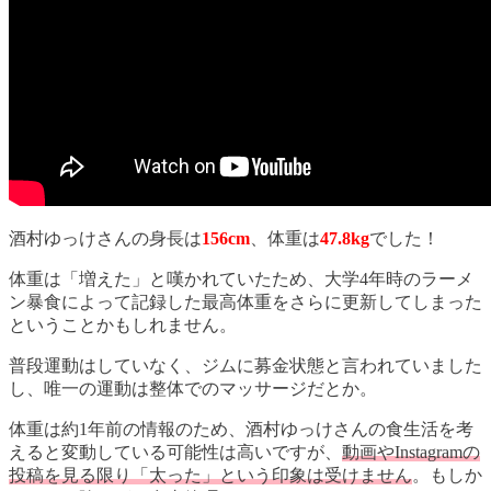
酒村ゆっけさんの身長は
156cm
、体重は
47.8kg
でした！
体重は「増えた」と嘆かれていたため、大学4年時のラーメ
ン暴食によって記録した最高体重をさらに更新してしまった
ということかもしれません。
普段運動はしていなく、ジムに募金状態と言われていました
し、唯一の運動は整体でのマッサージだとか。
体重は約1年前の情報のため、酒村ゆっけさんの食生活を考
えると変動している可能性は高いですが、
動画やInstagramの
投稿を見る限り「太った」という印象は受けません
。もしか