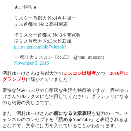
★ご報告★
ミスター首都大 No.4今井陽一
ミス首都大 No.2 高村幸恵
準ミスター首都大 No.3本間寛教
準ミス首都大 No.3大竹彩加
pic.twitter.com/pIb7yJuzoM
— 都立大ミスコン【公式】 (@tmu_misscon)
November 5, 2016
酒村ゆっけさんは首都大学の
ミスコン出場者
かつ、
2016年に
グランプリ
に輝かれていました！
豪快な飲みっぷりや自堕落な生活も特徴的ですが、酒村ゆっ
けさんのルックスにも注目してください。グランプリになる
のも納得の美しさです。
また、酒村ゆっけさんの
癖になる文章表現
も魅力の一つ。チ
ャンネルのコンセプトを「
読めるYouTube
」と表現されるほ
どなので、文章には力を入れていることがわかります。