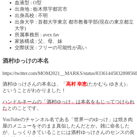
血液型 : O型
出身地 : 栃木県宇都宮市
出身高校 : 不明
出身大学 : 首都大学東京 都市教養学部(現在の東京都立
大学)
所属事務所 : avex fav
家族構成 : 父、母、妹
交際状況 : フリーの可能性が高い
酒村ゆっけの本名
https://twitter.com/MOM2021__MARKS/status/8336144583289856
酒村ゆっけさんの本名は、「
高村 幸恵
(たかむら ゆきえ)」
ということがわかりました！
ハンドルネームの「酒村ゆっけ」は本名をもじってつけられ
た
とのことです。
YouTubeのチャンネル名である「世界一のゆっけ」は焼き肉
屋のメニューをそのまま真似したんだとか。雑に命名した
が、しっくりきていることには酒村ゆっけさんのセンスの良