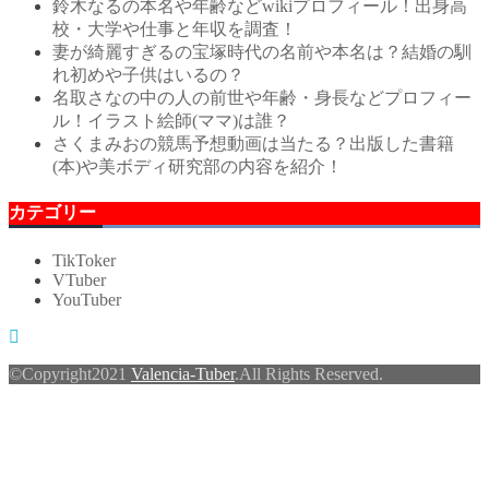
鈴木なるの本名や年齢などwikiプロフィール！出身高
校・大学や仕事と年収を調査！
妻が綺麗すぎるの宝塚時代の名前や本名は？結婚の馴
れ初めや子供はいるの？
名取さなの中の人の前世や年齢・身長などプロフィー
ル！イラスト絵師(ママ)は誰？
さくまみおの競馬予想動画は当たる？出版した書籍
(本)や美ボディ研究部の内容を紹介！
カテゴリー
TikToker
VTuber
YouTuber
©Copyright2021
Valencia-Tuber
.All Rights Reserved.