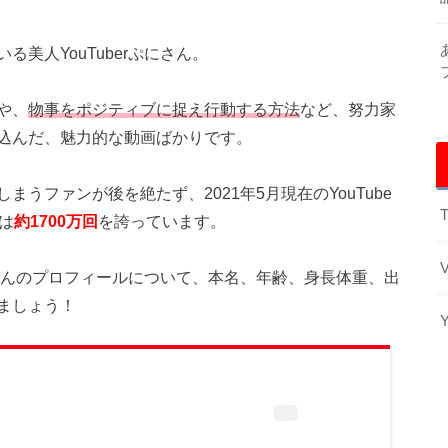
美人YouTuberぷにさん。
や、
物事をポジティブに捉え行動する方法
など、努力家
込んだ、魅力的な動画ばかりです。
うファンが後を絶たず、2021年5月現在のYouTube
T
は
約1700万回
を誇っています。
ぷにさんのプロフィールについて、本名、年齢、身長体重、出
ましょう！