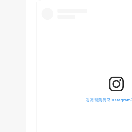
걪겗뒘葉욍굮Instagra