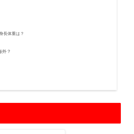
身長体重は？
海外？