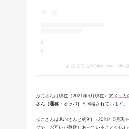
씂 씂 씂 씂 솯截(@punipuni_ri
ぷにさんは現在（2021年5月現在）
アメリカ
さん（通称：オッパ）
と同棲されています。
ぷにさんはJUNさんと約9年（2021年5
ブで、お互いが尊敬しあっていることが伝わ