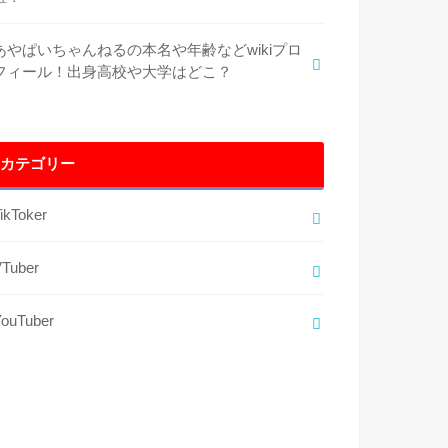
あやぱいちゃんねるの本名や年齢などwikiプロ
フィール！出身高校や大学はどこ？
カテゴリー
ikToker
VTuber
YouTuber