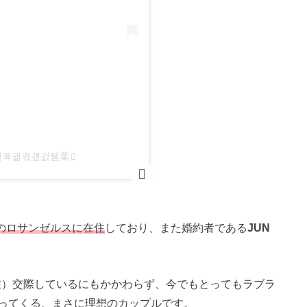
ko)걣궥궒궋걮걼뒘葉
のロサンゼルスに在住
しており、また婚約者である
JUN
月現在）交際しているにもかかわらず、今でもとってもラブラ
ってくる、まさに理想のカップルです。