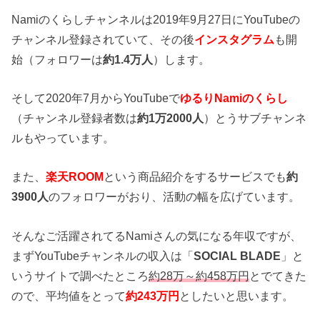
Namiのくらしチャンネルは2019年9月27日にYouTubeの
チャンネル登録されていて、その後
インスタグラム
も開
始（フォロワーは
約1.4万人
）します。
そして2020年7月からYouTubeで
ゆるりNamiのくらし
（チャンネル登録者数は
約1万2000人
）とうサブチャンネ
ルもやっています。
また、
楽天ROOM
という商品紹介をするサービスでも
約
3900人
のフォロワーがおり、活動の幅を広げています。
そんなご活躍されてるNamiさんの気になる年収ですが、
まずYouTubeチャンネルの収入は「
SOCIAL BLADE
」と
いうサイトで調べたところ
約28万～約458万円
とでてきた
ので、平均値をとって
約243万円
としたいと思います。