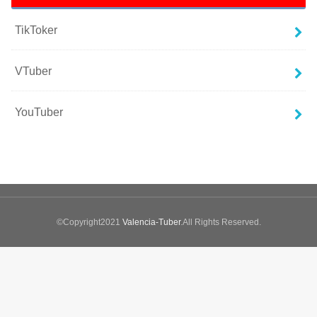
TikToker
VTuber
YouTuber
©Copyright2021
Valencia-Tuber
.All Rights Reserved.