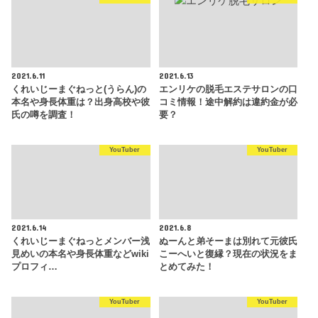
2021.6.11
2021.6.13
くれいじーまぐねっと(うらん)の
エンリケの脱毛エステサロンの口
本名や身長体重は？出身高校や彼
コミ情報！途中解約は違約金が必
氏の噂を調査！
要？
YouTuber
YouTuber
2021.6.14
2021.6.8
くれいじーまぐねっとメンバー浅
ぬーんと弟そーまは別れて元彼氏
見めいの本名や身長体重などwiki
こーへいと復縁？現在の状況をま
プロフィ…
とめてみた！
YouTuber
YouTuber