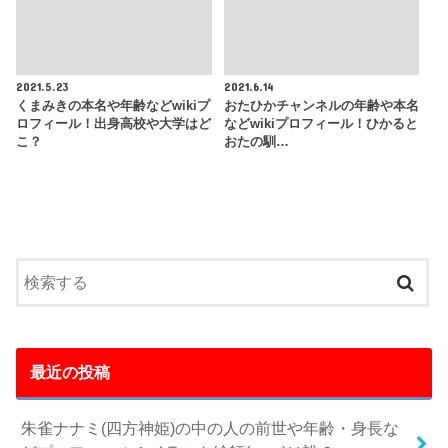
2021.5.23
2021.6.14
くまみきの本名や年齢などwikiプ
おたひかチャンネルの年齢や本名
ロフィール！出身高校や大学はど
などwikiプロフィール！ひかると
こ？
おたの馴…
最近の投稿
朱雀ナナミ(四方神姫)の中の人の前世や年齢・身長な