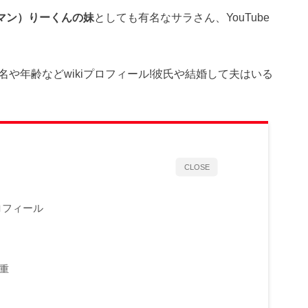
ルマン）りーくんの妹
としても有名なサラさん、YouTube
本名や年齢などwikiプロフィール!彼氏や結婚して夫はいる
CLOSE
プロフィール
体重