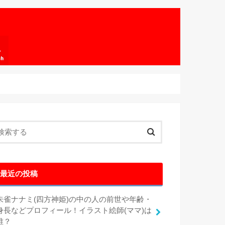
ch
最近の投稿
朱雀ナナミ(四方神姫)の中の人の前世や年齢・
身長などプロフィール！イラスト絵師(ママ)は
誰？