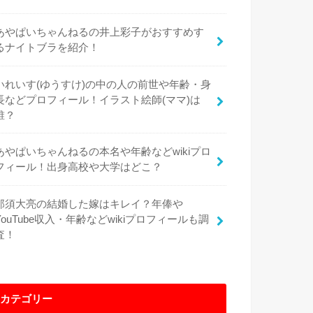
あやぱいちゃんねるの井上彩子がおすすめす
るナイトブラを紹介！
いれいす(ゆうすけ)の中の人の前世や年齢・身
長などプロフィール！イラスト絵師(ママ)は
誰？
あやぱいちゃんねるの本名や年齢などwikiプロ
フィール！出身高校や大学はどこ？
那須大亮の結婚した嫁はキレイ？年俸や
YouTube収入・年齢などwikiプロフィールも調
査！
カテゴリー