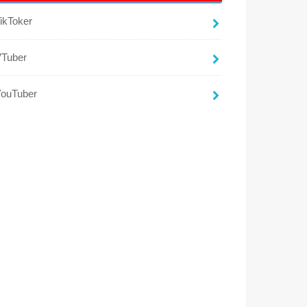
ikToker
VTuber
YouTuber