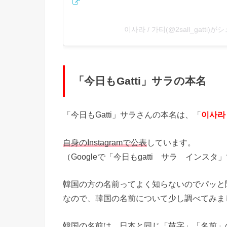
이사라 / 가티(@2sall_gatti
「今日もGatti」サラの本名
「今日もGatti」サラさんの本名は、「
이사라
自身のInstagramで公表
しています。
（Googleで「今日もgatti サラ イン
韓国の方の名前ってよく知らないのでパッと
なので、韓国の名前について少し調べてみま
韓国の名前は、日本と同じ「苗字」「名前」