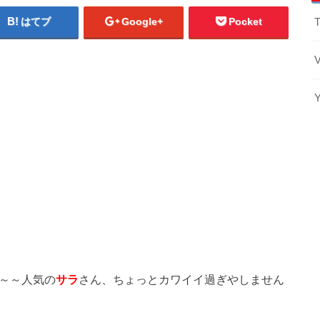
はてブ
Google+
Pocket
T
～～人気の
サラ
さん、ちょっとカワイイ過ぎやしません