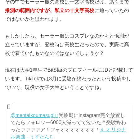
その中でセーラー服の高校は十文字高校だけ。あくまで
推測の範囲内ですが、私立の十文字高校
に通っていたの
ではないかと思われます。
もしかしたら、セーラー服はコスプレなのかもと憶測が
立っていますが、登校時は高校生だったので、実際に高
校で着ていたものなのではないでしょうか？
現在は大学1年生でBitStarのプロフィールにJDと記載して
います。TikTokでは3月に受験が終わったという投稿をし
ていて、現役の女子大生ということですね。
@mentaikoumasugi
受験期にInstagram完全放置し
てたらフォロワー6000人減ってて泣いた＃受験終わ
ったァァァァア！フォオオオオオオオ！
♬ オリジナ
ル楽曲 - ぅずたん