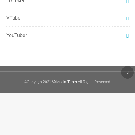
TikToker
VTuber
YouTuber
©Copyright2021
Valencia-Tuber
.All Rights Reserved.