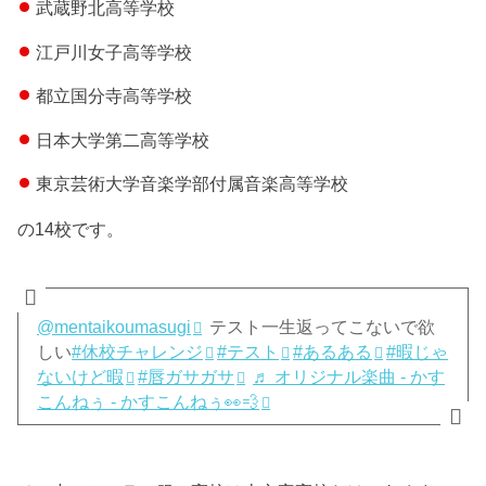
武蔵野北高等学校
江戸川女子高等学校
都立国分寺高等学校
日本大学第二高等学校
東京芸術大学音楽学部付属音楽高等学校
の14校です。
@mentaikoumasugi
テスト一生返ってこないで欲
しい
#休校チャレンジ
#テスト
#あるある
#暇じゃ
ないけど暇
#唇ガサガサ
♬ オリジナル楽曲 - かす
こんねぅ - かすこんねぅ👀💨