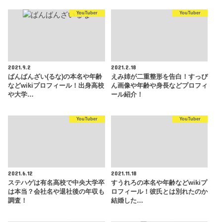
YouTuber
YouTuber
2021.9.2
2021.2.18
ばんばんざい(るな)の本名や年齢
えみ姉が二重整形を告白！すっぴ
などwikiプロフィール！出身高校
ん画像や年齢や身長などプロフィ
や大学…
ール紹介！
YouTuber
YouTuber
2021.6.12
2021.11.18
ステハゲは有名高校で中央大学卒
すうれろの本名や年齢などwikiプ
は本当？会社名や退社後の年収も
ロフィール！彼氏とは別れたのか
調査！
結婚した…