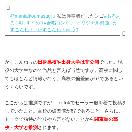
@mentaikoumasugi
私は伴奏者だったンゴ
#あるあ
る
#おすすめ
#合唱コン
♬ オリジナル楽曲 - か
すこんねぅ - かすこんねぅ👀💨
かすこんねぅの
出身高校や出身大学は非公開
でした。現
役の大学生なので当然と言えば当然ですが。高校に関し
てもほとんど情報がなく、高校の偏差値が67であるとい
うくらいです。
ここからは推測ですが、TikTokでセーラー服を着て投稿を
していたこと。高校の偏差値が67であること。さらに、
トークで独特の訛りや方言がないことから
関東圏の高
校・大学と推測
されます。