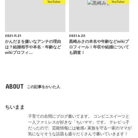
YouTuber
YouTuber
2021.11.21
2021.6.22
かんだまを嫌いなアンチの理由
黒崎みさの本名や年齢などwikiプ
は？結婚相手や本名・年齢など
ロフィール！年収や結婚について
wikiプロフィ…
も調査！
ABOUT
この記事をかいた人
ちいまま
子育ての合間にブログ書いてます。 コンビニスイーツと
一人ファミレスが好きな「ちいママ」です。 テレビっ子
だったので、芸能情報には敏感♪ 家族を守る一家のママが
気になりそうな話題も盛りだくさんで書いていきます！